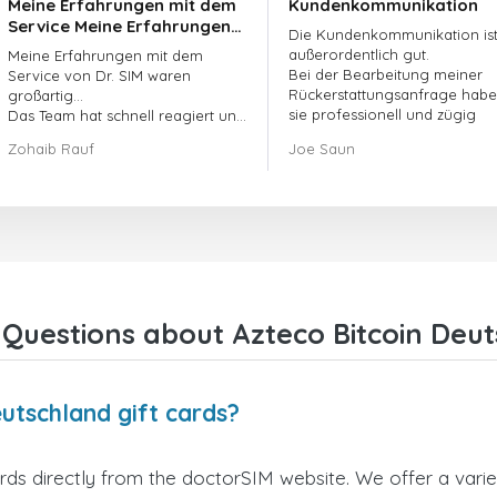
Meine Erfahrungen mit dem
Kundenkommunikation
Service Meine Erfahrungen
Die Kundenkommunikation is
mit dem Service von
außerordentlich gut.
Meine Erfahrungen mit dem
doctorSIM waren großartig.
Bei der Bearbeitung meiner
Service von Dr. SIM waren
Rückerstattungsanfrage hab
großartig...
sie professionell und zügig
Das Team hat schnell reagiert und
gehandelt und mein Problem
meine ausstehende Bestellung
Zohaib Rauf
Joe Saun
gelöst.
umgehend bearbeitet.
Insgesamt war es eine gute
Entscheidung, mich für Dr. SIM zu
entscheiden.
Vielen Dank!
Questions about Azteco Bitcoin Deut
utschland gift cards?
rds directly from the doctorSIM website. We offer a varie