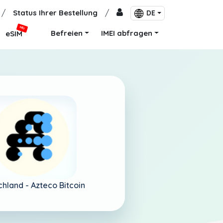
/
Status Ihrer Bestellung
/
DE
NEU
Befreien
IMEI abfragen
eSIM
chland -
Azteco Bitcoin