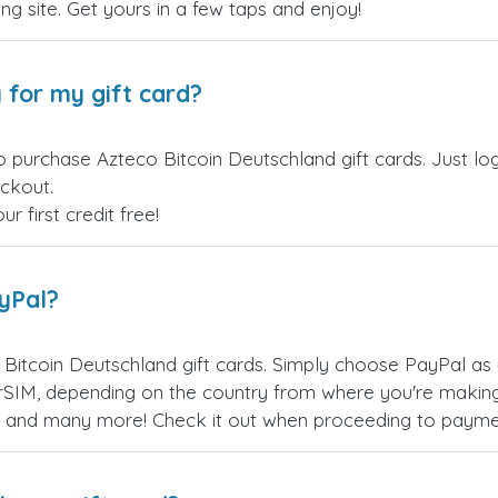
ling site. Get yours in a few taps and enjoy!
 for my gift card?
o purchase Azteco Bitcoin Deutschland gift cards. Just lo
eckout.
 first credit free!
ayPal?
Bitcoin Deutschland gift cards. Simply choose PayPal as
SIM, depending on the country from where you're making
es, and many more! Check it out when proceeding to payme