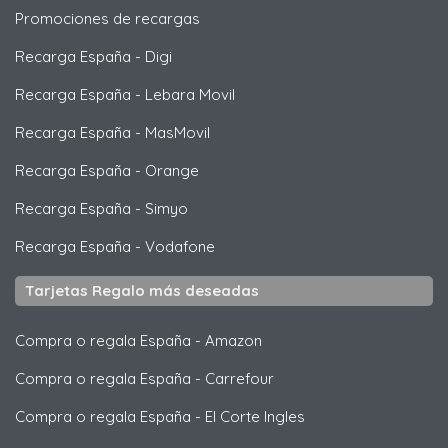
Promociones de recargas
Recarga España
-
Digi
Recarga España
-
Lebara Movil
Recarga España
-
MasMovil
Recarga España
-
Orange
Recarga España
-
Simyo
Recarga España
-
Vodafone
Tarjetas Regalo más deseadas
Compra o regala España
-
Amazon
Compra o regala España
-
Carrefour
Compra o regala España
-
El Corte Ingles