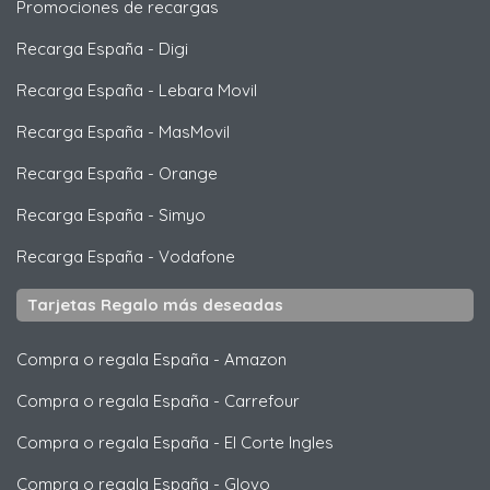
Promociones de recargas
Recarga España
-
Digi
Recarga España
-
Lebara Movil
Recarga España
-
MasMovil
Recarga España
-
Orange
Recarga España
-
Simyo
Recarga España
-
Vodafone
Tarjetas Regalo más deseadas
Compra o regala España
-
Amazon
Compra o regala España
-
Carrefour
Compra o regala España
-
El Corte Ingles
Compra o regala España
-
Glovo