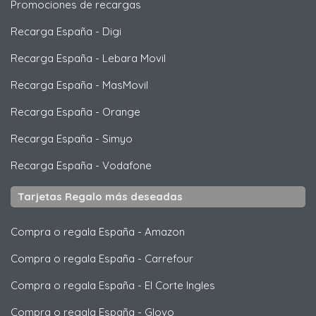
Promociones de recargas
Recarga España
-
Digi
Recarga España
-
Lebara Movil
Recarga España
-
MasMovil
Recarga España
-
Orange
Recarga España
-
Simyo
Recarga España
-
Vodafone
Tarjetas Regalo más deseadas
Compra o regala España
-
Amazon
Compra o regala España
-
Carrefour
Compra o regala España
-
El Corte Ingles
Compra o regala España
-
Glovo