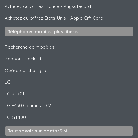
Achetez ou offrez France
-
Paysafecard
Achetez ou offrez États-Unis
-
Apple Gift Card
Téléphones mobiles plus libérés
Recherche de modèles
Rapport Blacklist
Opérateur d origine
LG
LG
KF701
LG
E430 Optimus L3 2
LG
GT400
Tout savoir sur doctorSIM