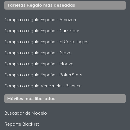
Tarjetas Regalo más deseadas
Compra o regala España
-
Amazon
Compra o regala España
-
Carrefour
Compra o regala España
-
El Corte Ingles
Compra o regala España
-
Glovo
Compra o regala España
-
Moeve
Compra o regala España
-
PokerStars
Compra o regala Venezuela
-
Binance
Móviles más liberados
Buscador de Modelo
Reporte Blacklist