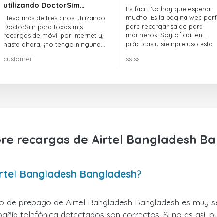
utilizando DoctorSim…
Es fácil. No hay que esperar
mucho. Es la página web perf
Llevo más de tres años utilizando
para recargar saldo para
DoctorSim para todas mis
marineros. Soy oficial en
recargas de móvil por Internet y,
prácticas y siempre uso esta
hasta ahora, ¡no tengo ninguna
página web.
queja! ¡¡¡Muy recomendable!!!
customer
ss ss
re recargas de Airtel Bangladesh B
irtel Bangladesh Bangladesh?
no de prepago de Airtel Bangladesh Bangladesh es muy sen
ñía telefónica detectados son correctos. Si no es así, p