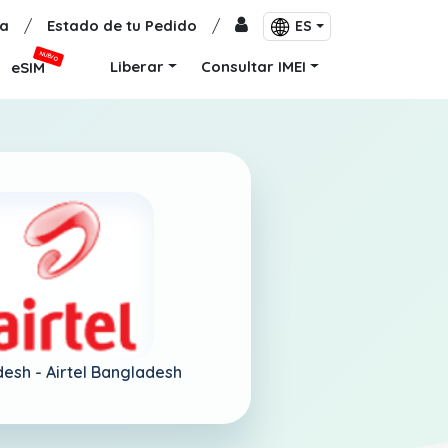
a
/
Estado de tu Pedido
/
ES
NUEVO
Liberar
Consultar IMEI
eSIM
desh -
Airtel Bangladesh