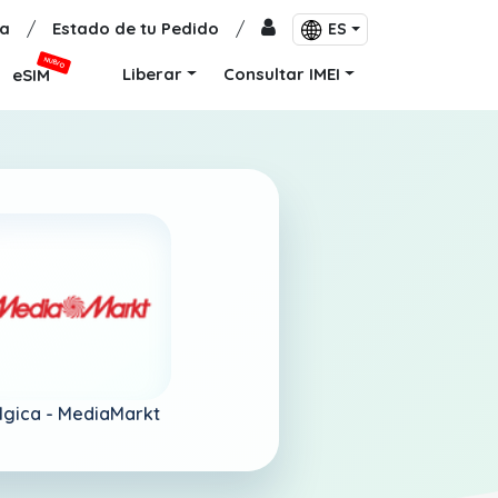
a
/
Estado de tu Pedido
/
ES
NUEVO
Liberar
Consultar IMEI
eSIM
lgica -
MediaMarkt