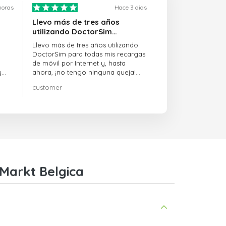
horas
Hace 3 dias
Llevo más de tres años
utilizando DoctorSim…
Llevo más de tres años utilizando
DoctorSim para todas mis recargas
de móvil por Internet y, hasta
y
ahora, ¡no tengo ninguna queja!
¡¡¡Muy recomendable!!!
customer
on
Markt Belgica