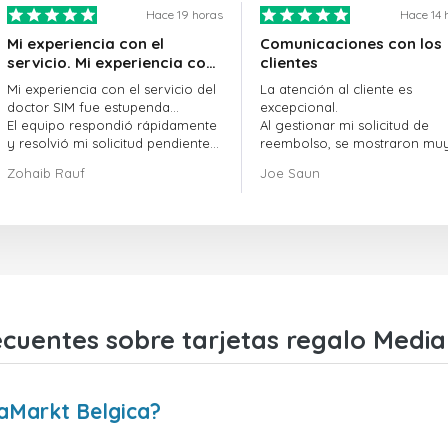
Hace 19 horas
Hace 14 
Mi experiencia con el
Comunicaciones con los
servicio. Mi experiencia con
clientes
el servicio de doctorSIM fue
Mi experiencia con el servicio del
La atención al cliente es
estupenda.
doctor SIM fue estupenda...
excepcional.
El equipo respondió rápidamente
Al gestionar mi solicitud de
y resolvió mi solicitud pendiente
reembolso, se mostraron mu
sin demora.
profesionales y rápidos en la
Zohaib Rauf
Joe Saun
En general, fue una gran decisión
gestión del proceso, y lograr
elegir al doctor SIM.
resolver mi problema.
¡Gracias!
ecuentes sobre tarjetas regalo Media
aMarkt Belgica?