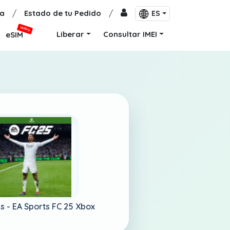
a
/
Estado de tu Pedido
/
ES
NUEVO
Liberar
Consultar IMEI
eSIM
s -
EA Sports FC 25 Xbox