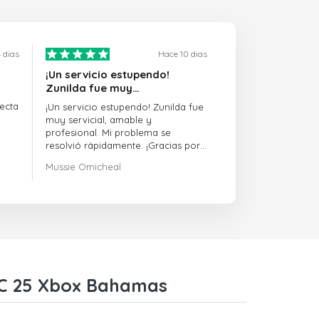
 dias
Hace 10 dias
¡Un servicio estupendo!
Zunilda fue muy…
ecta
¡Un servicio estupendo! Zunilda fue
muy servicial, amable y
profesional. Mi problema se
resolvió rápidamente. ¡Gracias por
la excelente asistencia!
Mussie Omicheal
 FC 25 Xbox Bahamas