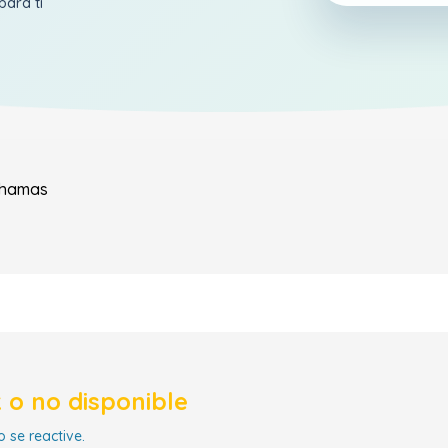
para ti
hamas
 o no disponible
 se reactive.