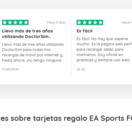
Hace 3 dias
Hace 4
Llevo más de tres años
Es fácil
utilizando DoctorSim…
Es fácil. No hay que esperar
mucho. Es la página web perf
Llevo más de tres años utilizando
para recargar saldo para
DoctorSim para todas mis
marineros. Soy oficial en
recargas de móvil por Internet y,
prácticas y siempre uso esta
hasta ahora, ¡no tengo ninguna
página web.
queja! ¡¡¡Muy recomendable!!!
customer
ss ss
es sobre tarjetas regalo EA Sports