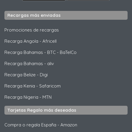
Recargas más enviadas
Promociones de recargas
Recarga Angola
-
Africell
Recarga Bahamas
-
BTC - BaTelCo
Recarga Bahamas
-
aliv
Recarga Belize
-
Digi
Recarga Kenia
-
Safaricom
Recarga Nigeria
-
MTN
Tarjetas Regalo más deseadas
Compra o regala España
-
Amazon