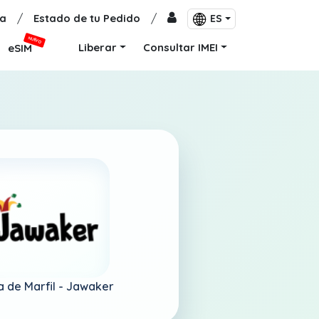
a
/
Estado de tu Pedido
/
ES
NUEVO
Liberar
Consultar IMEI
eSIM
a de Marfil -
Jawaker