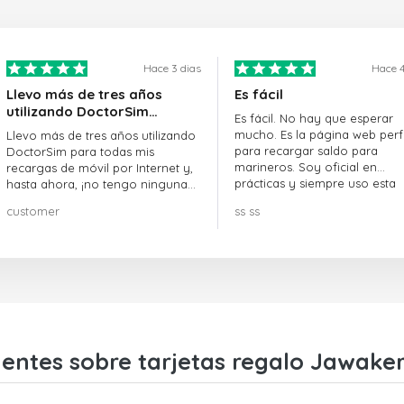
Hace 3 dias
Hace 4
Llevo más de tres años
Es fácil
utilizando DoctorSim…
Es fácil. No hay que esperar
mucho. Es la página web perf
Llevo más de tres años utilizando
para recargar saldo para
DoctorSim para todas mis
marineros. Soy oficial en
recargas de móvil por Internet y,
prácticas y siempre uso esta
hasta ahora, ¡no tengo ninguna
página web.
queja! ¡¡¡Muy recomendable!!!
customer
ss ss
entes sobre tarjetas regalo Jawaker