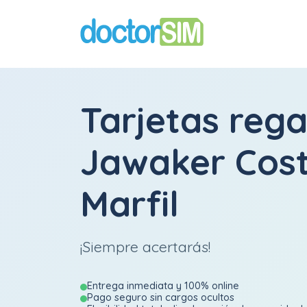
Tarjetas rega
Jawaker Cos
Marfil
¡Siempre acertarás!
Entrega inmediata y 100% online
Pago seguro sin cargos ocultos