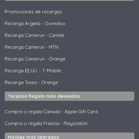
Promociones de recargas
Recarga Argelia
-
Ooredoo
Recarga Camerun
-
Camtel
Recarga Camerun
-
MTN
Recarga Camerun
-
Orange
Recarga EE.UU.
-
T-Mobile
Recarga Tunez
-
Orange
Tarjetas Regalo más deseadas
Compra o regala Canada
-
Apple Gift Card
Compra o regala Francia
-
Playstation
Móviles más liberados