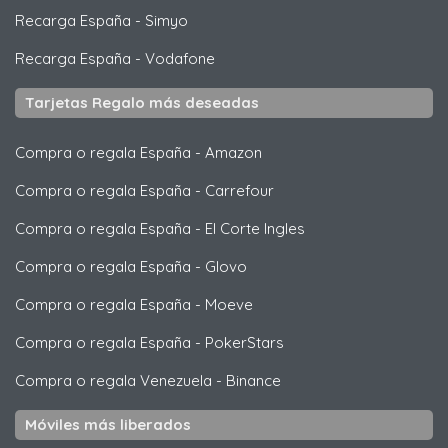
Recarga España
-
Simyo
Recarga España
-
Vodafone
Tarjetas Regalo más deseadas
Compra o regala España
-
Amazon
Compra o regala España
-
Carrefour
Compra o regala España
-
El Corte Ingles
Compra o regala España
-
Glovo
Compra o regala España
-
Moeve
Compra o regala España
-
PokerStars
Compra o regala Venezuela
-
Binance
Móviles más liberados