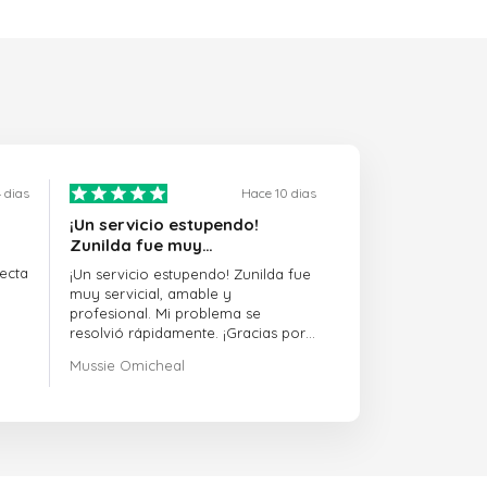
 dias
Hace 10 dias
¡Un servicio estupendo!
Zunilda fue muy…
ecta
¡Un servicio estupendo! Zunilda fue
muy servicial, amable y
profesional. Mi problema se
resolvió rápidamente. ¡Gracias por
la excelente asistencia!
Mussie Omicheal