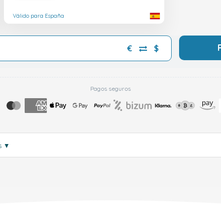
Válido para España
€
$
Pagos seguros
s
▼