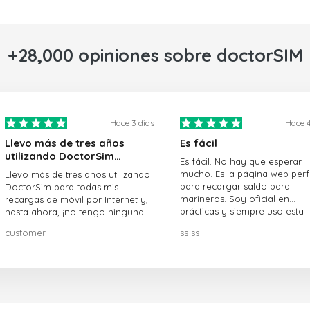
+28,000 opiniones sobre doctorSIM
Hace 3 dias
Hace 4
Llevo más de tres años
Es fácil
utilizando DoctorSim…
Es fácil. No hay que esperar
mucho. Es la página web perf
Llevo más de tres años utilizando
para recargar saldo para
DoctorSim para todas mis
marineros. Soy oficial en
recargas de móvil por Internet y,
prácticas y siempre uso esta
hasta ahora, ¡no tengo ninguna
página web.
queja! ¡¡¡Muy recomendable!!!
customer
ss ss