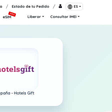
a
/
Estado de tu Pedido
/
ES
NUEVO
Liberar
Consultar IMEI
eSIM
spaña -
Hotels Gift