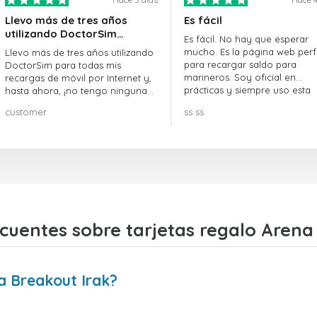
Llevo más de tres años
Es fácil
utilizando DoctorSim…
Es fácil. No hay que esperar
mucho. Es la página web perf
Llevo más de tres años utilizando
para recargar saldo para
DoctorSim para todas mis
marineros. Soy oficial en
recargas de móvil por Internet y,
prácticas y siempre uso esta
hasta ahora, ¡no tengo ninguna
página web.
queja! ¡¡¡Muy recomendable!!!
customer
ss ss
cuentes sobre tarjetas regalo Arena
a Breakout Irak?