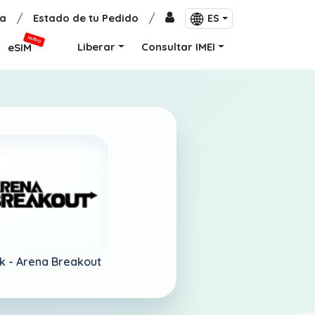
a
/
Estado de tu Pedido
/
ES
NUEVO
Liberar
Consultar IMEI
eSIM
ak -
Arena Breakout