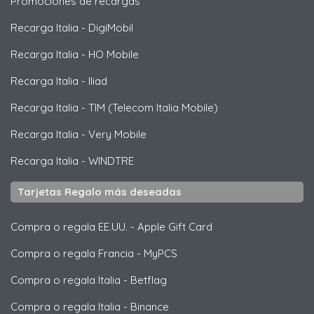
Promociones de recargas
Recarga Italia
-
DigiMobil
Recarga Italia
-
HO Mobile
Recarga Italia
-
Iliad
Recarga Italia
-
TIM (Telecom Italia Mobile)
Recarga Italia
-
Very Mobile
Recarga Italia
-
WINDTRE
Tarjetas Regalo más deseadas
Compra o regala EE.UU.
-
Apple Gift Card
Compra o regala Francia
-
MyPCS
Compra o regala Italia
-
Betflag
Compra o regala Italia
-
Binance