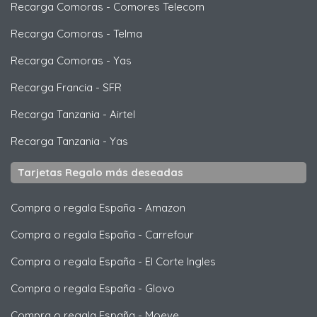
Recarga Comoras
-
Comores Telecom
Recarga Comoras
-
Telma
Recarga Comoras
-
Yas
Recarga Francia
-
SFR
Recarga Tanzania
-
Airtel
Recarga Tanzania
-
Yas
Tarjetas Regalo más deseadas
Compra o regala España
-
Amazon
Compra o regala España
-
Carrefour
Compra o regala España
-
El Corte Ingles
Compra o regala España
-
Glovo
Compra o regala España
-
Moeve