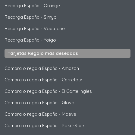
Recarga España
-
Orange
Recarga España
-
Simyo
Recarga España
-
Vodafone
Recarga España
-
Yoigo
Tarjetas Regalo más deseadas
Compra o regala España
-
Amazon
Compra o regala España
-
Carrefour
Compra o regala España
-
El Corte Ingles
Compra o regala España
-
Glovo
Compra o regala España
-
Moeve
Compra o regala España
-
PokerStars