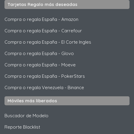
Tarjetas Regalo más deseadas
Compra o regala España
-
Amazon
Compra o regala España
-
Carrefour
Compra o regala España
-
El Corte Ingles
Compra o regala España
-
Glovo
Compra o regala España
-
Moeve
Compra o regala España
-
PokerStars
Compra o regala Venezuela
-
Binance
Móviles más liberados
Buscador de Modelo
Reporte Blacklist