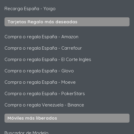
Recarga España
-
Yoigo
Tarjetas Regalo más deseadas
Compra o regala España
-
Amazon
Compra o regala España
-
Carrefour
Compra o regala España
-
El Corte Ingles
Compra o regala España
-
Glovo
Compra o regala España
-
Moeve
Compra o regala España
-
PokerStars
Compra o regala Venezuela
-
Binance
Móviles más liberados
Buscador de Modelo