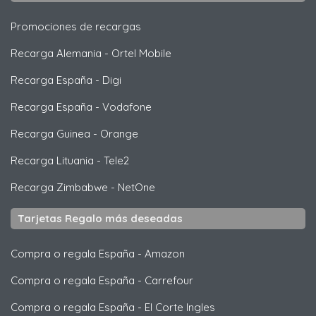
Promociones de recargas
Recarga Alemania
-
Ortel Mobile
Recarga España
-
Digi
Recarga España
-
Vodafone
Recarga Guinea
-
Orange
Recarga Lituania
-
Tele2
Recarga Zimbabwe
-
NetOne
Tarjetas Regalo más deseadas
Compra o regala España
-
Amazon
Compra o regala España
-
Carrefour
Compra o regala España
-
El Corte Ingles