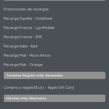
Promociones de recargas
Recarga España
-
Vodafone
Recarga Francia
-
LycaMobile
Recarga Francia
-
SFR
Recarga Italia
-
Iliad
Recarga Mali
-
Moov Africa
Recarga Mali
-
Orange
Tarjetas Regalo más deseadas
Compra o regala EE.UU.
-
Apple Gift Card
Móviles más liberados