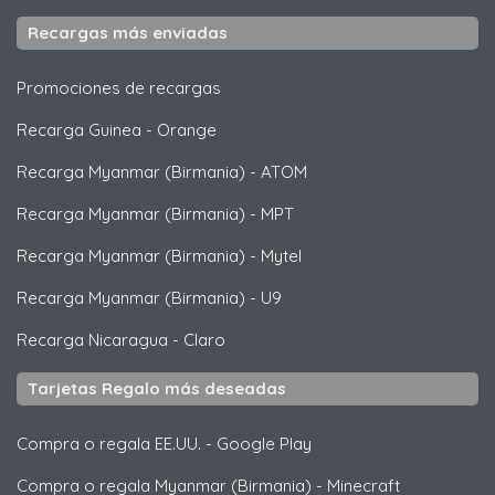
Recargas más enviadas
Promociones de recargas
Recarga Guinea
-
Orange
Recarga Myanmar (Birmania)
-
ATOM
Recarga Myanmar (Birmania)
-
MPT
Recarga Myanmar (Birmania)
-
Mytel
Recarga Myanmar (Birmania)
-
U9
Recarga Nicaragua
-
Claro
Tarjetas Regalo más deseadas
Compra o regala EE.UU.
-
Google Play
Compra o regala Myanmar (Birmania)
-
Minecraft