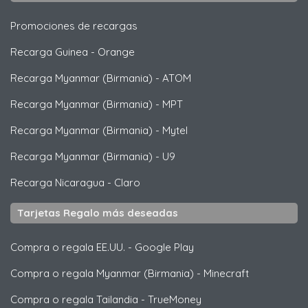
Promociones de recargas
Recarga Guinea
-
Orange
Recarga Myanmar (Birmania)
-
ATOM
Recarga Myanmar (Birmania)
-
MPT
Recarga Myanmar (Birmania)
-
Mytel
Recarga Myanmar (Birmania)
-
U9
Recarga Nicaragua
-
Claro
Tarjetas Regalo más deseadas
Compra o regala EE.UU.
-
Google Play
Compra o regala Myanmar (Birmania)
-
Minecraft
Compra o regala Tailandia
-
TrueMoney