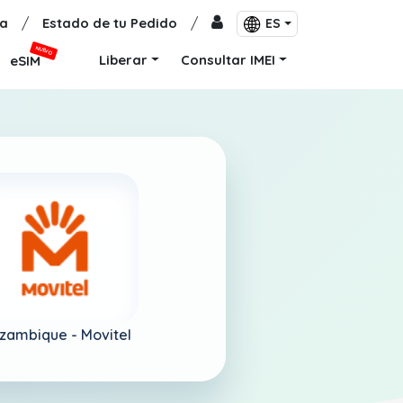
a
/
Estado de tu Pedido
/
ES
NUEVO
Liberar
Consultar IMEI
eSIM
zambique -
Movitel