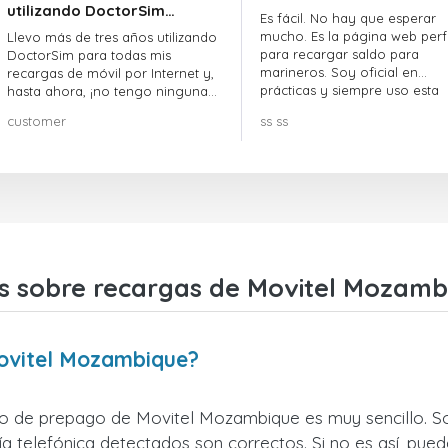
utilizando DoctorSim…
Es fácil. No hay que esperar
mucho. Es la página web perf
Llevo más de tres años utilizando
para recargar saldo para
DoctorSim para todas mis
marineros. Soy oficial en
recargas de móvil por Internet y,
prácticas y siempre uso esta
hasta ahora, ¡no tengo ninguna
página web.
queja! ¡¡¡Muy recomendable!!!
customer
ss ss
s sobre recargas de Movitel Mozamb
ovitel Mozambique?
no de prepago de Movitel Mozambique es muy sencillo. So
 telefónica detectados son correctos. Si no es así, pued