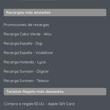
Recargas más enviadas
Promociones de recargas
Recarga Cabo Verde
-
Alou
Recarga España
-
Digi
Recarga España
-
Vodafone
Recarga Holanda
-
Lyca
Recarga Surinam
-
Digicel
Recarga Surinam
-
Telesur
Tarjetas Regalo más deseadas
Compra o regala EE.UU.
-
Apple Gift Card