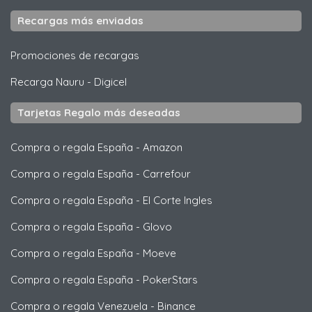
Recargas más enviadas
Promociones de recargas
Recarga Nauru
-
Digicel
Tarjetas Regalo más deseadas
Compra o regala España
-
Amazon
Compra o regala España
-
Carrefour
Compra o regala España
-
El Corte Ingles
Compra o regala España
-
Glovo
Compra o regala España
-
Moeve
Compra o regala España
-
PokerStars
Compra o regala Venezuela
-
Binance