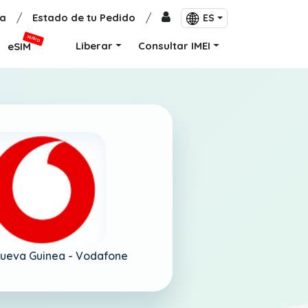
a
/
Estado de tu Pedido
/
ES
NUEVO
Liberar
Consultar IMEI
eSIM
ueva Guinea -
Vodafone