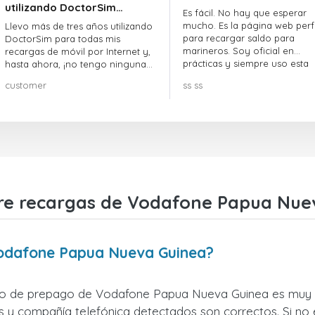
utilizando DoctorSim…
Es fácil. No hay que esperar
mucho. Es la página web perf
Llevo más de tres años utilizando
para recargar saldo para
DoctorSim para todas mis
marineros. Soy oficial en
recargas de móvil por Internet y,
prácticas y siempre uso esta
hasta ahora, ¡no tengo ninguna
página web.
queja! ¡¡¡Muy recomendable!!!
customer
ss ss
re recargas de Vodafone Papua Nue
Vodafone Papua Nueva Guinea?
no de prepago de Vodafone Papua Nueva Guinea es muy sen
 y compañía telefónica detectados son correctos. Si no e