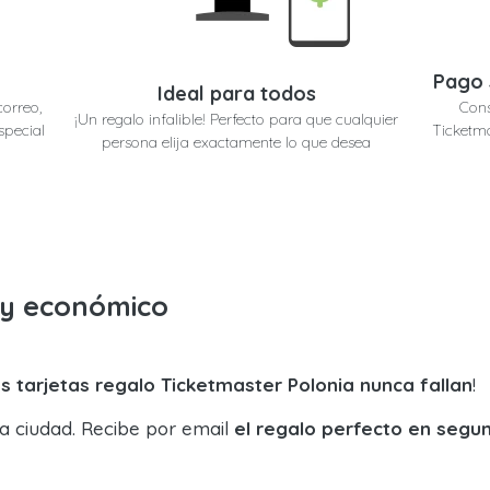
Pago 
Ideal para todos
correo,
Cons
¡Un regalo infalible! Perfecto para que cualquier
special
Ticketma
persona elija exactamente lo que desea
o y económico
s tarjetas regalo Ticketmaster Polonia nunca fallan
!
la ciudad. Recibe por email
el regalo perfecto en segu