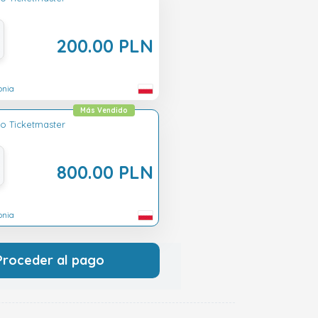
200.00 PLN
onia
Más Vendido
lo Ticketmaster
800.00 PLN
onia
Proceder al pago