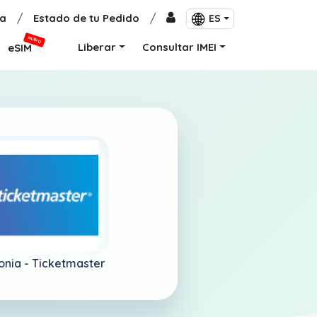
a
/
Estado de tu Pedido
/
ES
NUEVO
Liberar
Consultar IMEI
eSIM
onia -
Ticketmaster