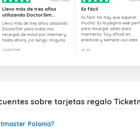
Llevo más de tres años
Es fácil
utilizando DoctorSim…
Es fácil. No hay que esperar
mucho. Es la página web perf
Llevo más de tres años utilizando
para recargar saldo para
DoctorSim para todas mis
marineros. Soy oficial en
recargas de móvil por Internet y,
prácticas y siempre uso esta
hasta ahora, ¡no tengo ninguna
página web.
queja! ¡¡¡Muy recomendable!!!
customer
ss ss
cuentes sobre tarjetas regalo Ticket
etmaster Polonia?