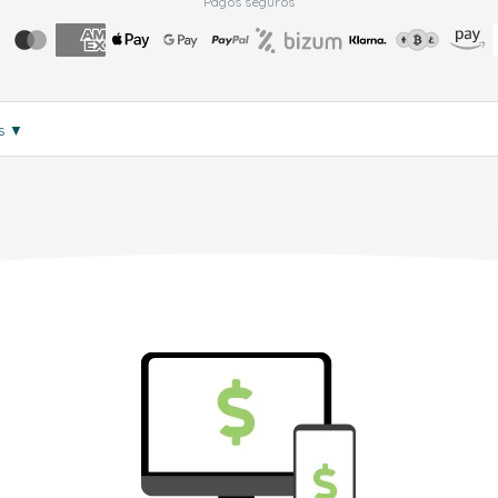
Pagos seguros
ás
▼