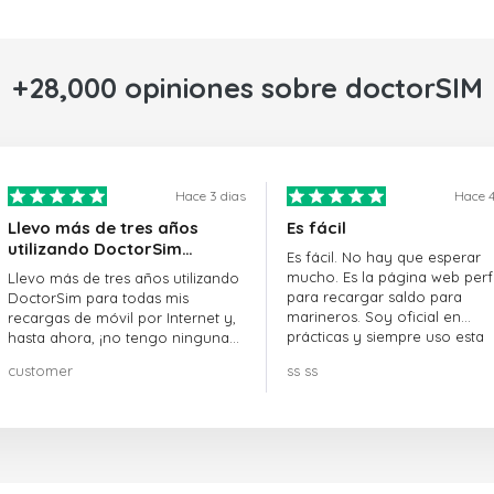
+28,000 opiniones sobre doctorSIM
Hace 3 dias
Hace 4
Llevo más de tres años
Es fácil
utilizando DoctorSim…
Es fácil. No hay que esperar
mucho. Es la página web perf
Llevo más de tres años utilizando
para recargar saldo para
DoctorSim para todas mis
marineros. Soy oficial en
recargas de móvil por Internet y,
prácticas y siempre uso esta
hasta ahora, ¡no tengo ninguna
página web.
queja! ¡¡¡Muy recomendable!!!
customer
ss ss