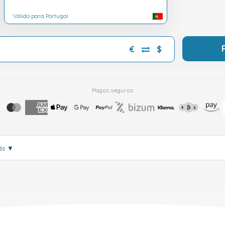
Válido para Portugal
€
$
Pagos seguros
ás
▼