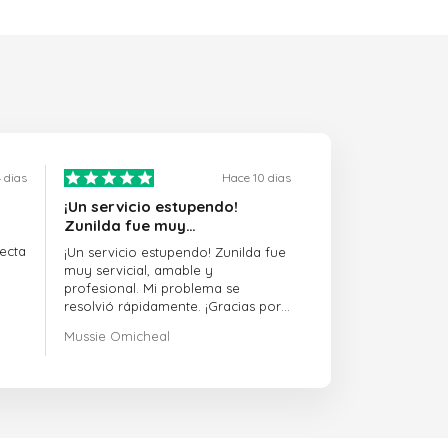
 dias
Hace 10 dias
¡Un servicio estupendo!
Zunilda fue muy…
ecta
¡Un servicio estupendo! Zunilda fue
muy servicial, amable y
profesional. Mi problema se
resolvió rápidamente. ¡Gracias por
la excelente asistencia!
Mussie Omicheal