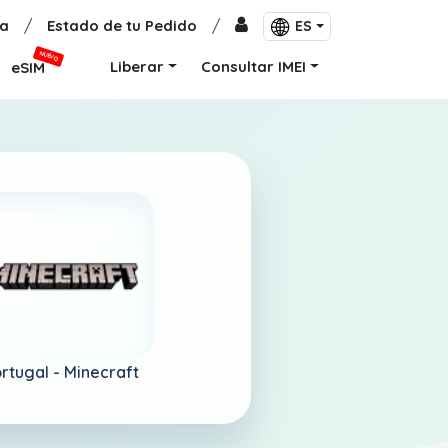
a
/
Estado de tu Pedido
/
ES
NUEVO
Liberar
Consultar IMEI
eSIM
rtugal -
Minecraft