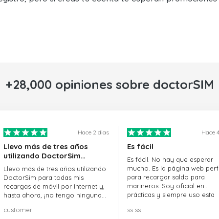
+28,000 opiniones sobre doctorSIM
Hace 2 dias
Hace 4
Llevo más de tres años
Es fácil
utilizando DoctorSim…
Es fácil. No hay que esperar
mucho. Es la página web perf
Llevo más de tres años utilizando
para recargar saldo para
DoctorSim para todas mis
marineros. Soy oficial en
recargas de móvil por Internet y,
prácticas y siempre uso esta
hasta ahora, ¡no tengo ninguna
página web.
queja! ¡¡¡Muy recomendable!!!
customer
ss ss