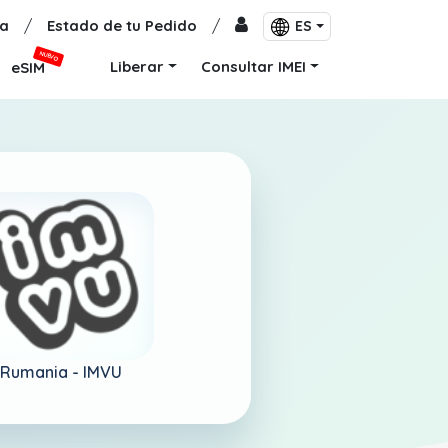
a
/
Estado de tu Pedido
/
ES
NUEVO
Liberar
Consultar IMEI
eSIM
Rumania -
IMVU