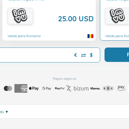
25.00 USD
Válido para Rumania
Válido para R
€
$
Pagos seguros
más
▼