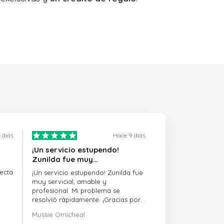
 dias
Hace 9 dias
¡Un servicio estupendo!
Zunilda fue muy…
ecta
¡Un servicio estupendo! Zunilda fue
muy servicial, amable y
profesional. Mi problema se
resolvió rápidamente. ¡Gracias por
la excelente asistencia!
Mussie Omicheal