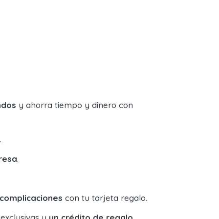
ndos
y ahorra tiempo y dinero con
.
resa
.
 complicaciones
con tu tarjeta regalo.
 exclusivas y
un crédito de regalo
.