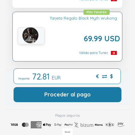
Más Vendido
Tarjeta Regalo Black Myth Wukong
69.99 USD
Válido para Tunez
72.81
€
$
EUR
Importe:
Proceder al pago
Pagos seguros