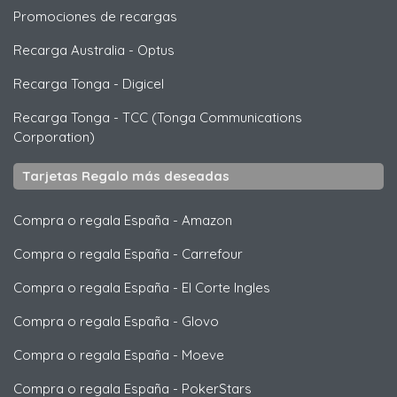
Promociones de recargas
Recarga Australia
-
Optus
Recarga Tonga
-
Digicel
Recarga Tonga
-
TCC (Tonga Communications
Corporation)
Tarjetas Regalo más deseadas
Compra o regala España
-
Amazon
Compra o regala España
-
Carrefour
Compra o regala España
-
El Corte Ingles
Compra o regala España
-
Glovo
Compra o regala España
-
Moeve
Compra o regala España
-
PokerStars