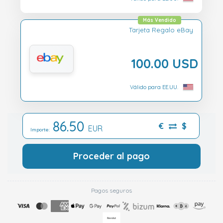
Más Vendido
Tarjeta Regalo eBay
100.00 USD
Válido para EE.UU.
86.50
€
$
EUR
Importe:
Proceder al pago
Pagos seguros