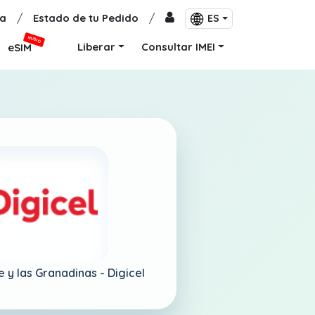
a
/
Estado de tu Pedido
/
ES
NUEVO
Liberar
Consultar IMEI
eSIM
e y las Granadinas -
Digicel