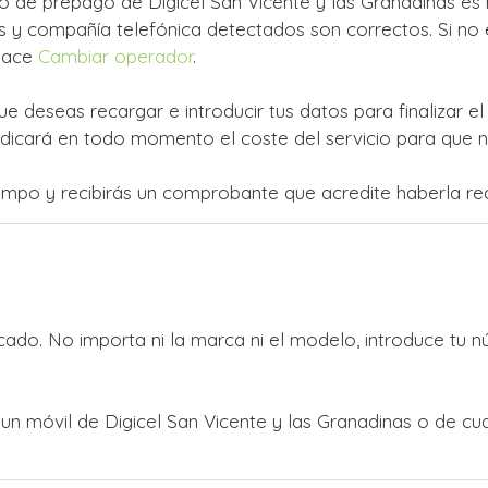
o de prepago de Digicel San Vicente y las Granadinas es mu
 y compañía telefónica detectados son correctos. Si no e
nlace
Cambiar operador
.
ue deseas recargar e introducir tus datos para finalizar e
dicará en todo momento el coste del servicio para que no
empo y recibirás un comprobante que acredite haberla rea
ado. No importa ni la marca ni el modelo, introduce tu n
a un móvil de Digicel San Vicente y las Granadinas o de c