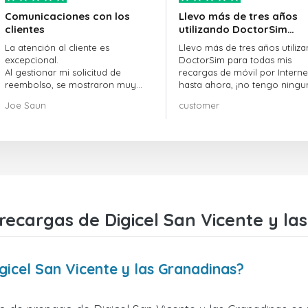
Comunicaciones con los
Llevo más de tres años
clientes
utilizando DoctorSim…
La atención al cliente es
Llevo más de tres años utiliz
excepcional.
DoctorSim para todas mis
Al gestionar mi solicitud de
recargas de móvil por Internet
reembolso, se mostraron muy
hasta ahora, ¡no tengo ningu
profesionales y rápidos en la
queja! ¡¡¡Muy recomendable!!!
Joe Saun
customer
gestión, y resolvieron mi
problema.
recargas de Digicel San Vicente y la
icel San Vicente y las Granadinas?