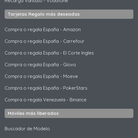
Recarga Vanuatu
-
Vodafone
Tarjetas Regalo más deseadas
Compra o regala España
-
Amazon
Compra o regala España
-
Carrefour
Compra o regala España
-
El Corte Ingles
Compra o regala España
-
Glovo
Compra o regala España
-
Moeve
Compra o regala España
-
PokerStars
Compra o regala Venezuela
-
Binance
Móviles más liberados
Buscador de Modelo