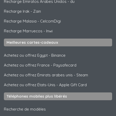
Recharge Emiratos Arabes Unidos
-
du
Recharge Irak
-
Zain
Recharge Malasia
-
CelcomDigi
Recharge Marruecos
-
Inwi
Meilleures cartes-cadeaux
Achetez ou offrez Egypt
-
Binance
Achetez ou offrez France
-
Paysafecard
Achetez ou offrez Émirats arabes unis
-
Steam
Achetez ou offrez États-Unis
-
Apple Gift Card
Téléphones mobiles plus libérés
Recherche de modèles