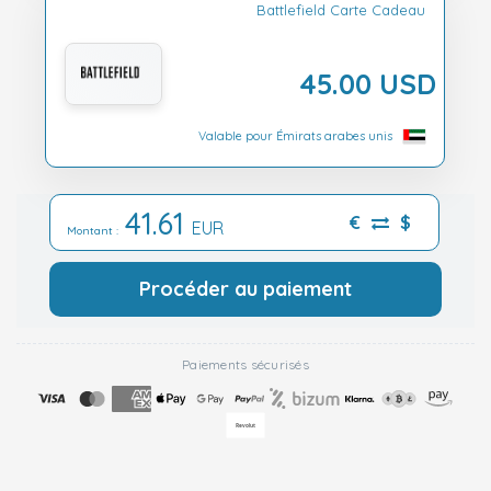
Battlefield Carte Cadeau
45.00 USD
Valable pour Émirats arabes unis
41.61
€
$
EUR
Montant :
Procéder au paiement
Paiements sécurisés