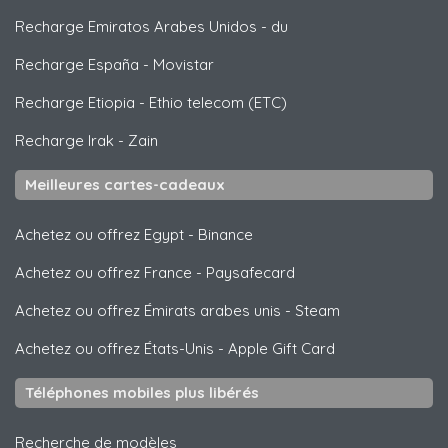
Recharge Emiratos Arabes Unidos
-
du
Recharge España
-
Movistar
Recharge Etiopia
-
Ethio telecom (ETC)
Recharge Irak
-
Zain
Meilleures cartes-cadeaux
Achetez ou offrez Egypt
-
Binance
Achetez ou offrez France
-
Paysafecard
Achetez ou offrez Émirats arabes unis
-
Steam
Achetez ou offrez États-Unis
-
Apple Gift Card
Téléphones mobiles plus libérés
Recherche de modèles