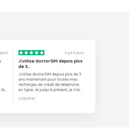
1 jours
Il y a 3 jours
s
J'utilise doctorSIM depuis plus
de 3…
J'utilise doctorSIM depuis plus de 3
ans maintenant pour toutes mes
recharges de crédit de téléphone
ils
en ligne, et jusqu'à présent, je n'ai
rien à redire !! Je le recommande
customer
té,
vivement !!!