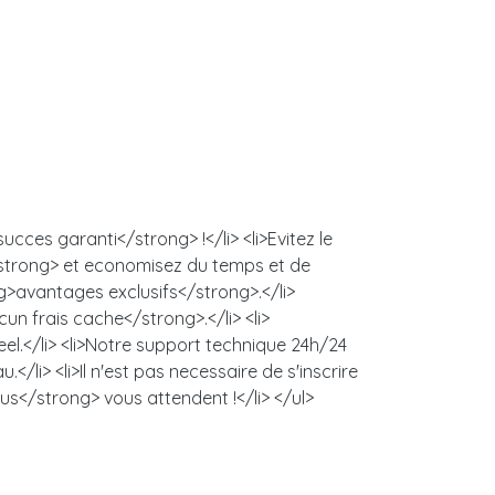
cces garanti</strong> !</li> <li>Evitez le
/strong> et economisez du temps et de
ng>avantages exclusifs</strong>.</li>
un frais cache</strong>.</li> <li>
l.</li> <li>Notre support technique 24h/24
/li> <li>Il n'est pas necessaire de s'inscrire
us</strong> vous attendent !</li> </ul>