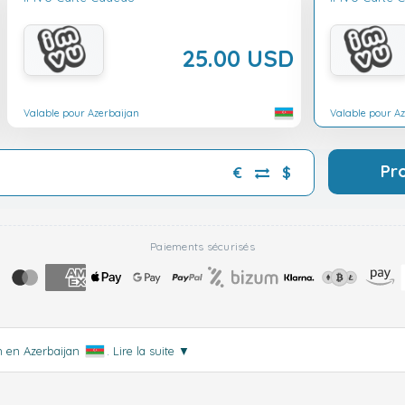
25.00 USD
Valable pour Azerbaijan
Valable pour A
Pr
€
$
Paiements sécurisés
n en Azerbaijan
.
Lire la suite
▼