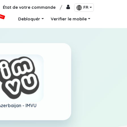
État de votre commande
/
FR
VEAU
Debloquér
Verifier le mobile
Azerbaijan -
IMVU