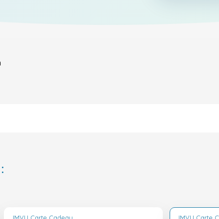
n
:
IMVU Carte Cadeau
IMVU Carte 