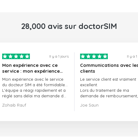
28,000 avis sur doctorSIM
Il y a 1 jours
Il y a 
Mon expérience avec ce
Communications avec le
service : mon expérience
clients
avec le service de
Mon expérience avec le service
Le service client est vraiment
doctorSIM a été formidable.
du docteur SIM a été formidable…
excellent.
L'équipe a réagi rapidement et a
Lors du traitement de ma
réglé sans délai ma demande de
demande de remboursement, 
commande en attente.
ont fait preuve de
Zohaib Rauf
Joe Saun
Dans l'ensemble, j'ai vraiment
professionnalisme et de rapidi
bien fait de choisir le docteur SIM.
et ont réussi à résoudre mon
Merci !
problème.