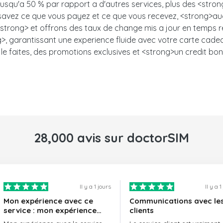
 jusqu'a 50 % par rapport a d'autres services, plus des <stro
s savez ce que vous payez et ce que vous recevez, <strong>auc
trong> et offrons des taux de change mis a jour en temps ree
, garantissant une experience fluide avec votre carte cadeau.<
le faites, des promotions exclusives et <strong>un credit bon
28,000 avis sur doctorSIM
Il y a 1 jours
Il y a 
Mon expérience avec ce
Communications avec le
service : mon expérience
clients
avec le service de