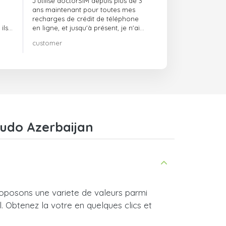
J'utilise doctorSIM depuis plus de 3
ans maintenant pour toutes mes
recharges de crédit de téléphone
ils
en ligne, et jusqu'à présent, je n'ai
rien à redire !! Je le recommande
customer
té,
vivement !!!
Ludo Azerbaijan
roposons une variete de valeurs parmi
l. Obtenez la votre en quelques clics et