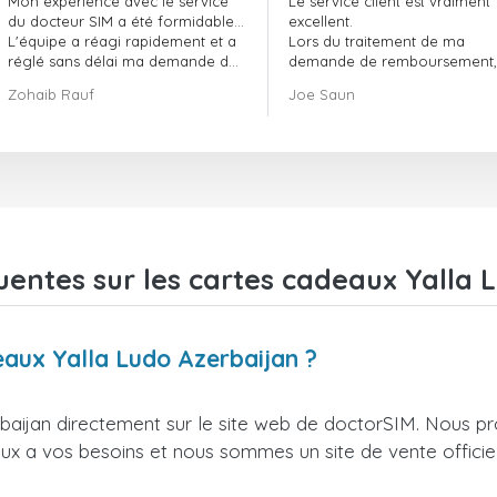
Mon expérience avec le service
Le service client est vraiment
doctorSIM a été formidable.
du docteur SIM a été formidable…
excellent.
L'équipe a réagi rapidement et a
Lors du traitement de ma
réglé sans délai ma demande de
demande de remboursement, 
commande en attente.
ont fait preuve de
Zohaib Rauf
Joe Saun
Dans l'ensemble, j'ai vraiment
professionnalisme et de rapidi
bien fait de choisir le docteur SIM.
et ont réussi à résoudre mon
Merci !
problème.
uentes sur les cartes cadeaux Yalla 
eaux Yalla Ludo Azerbaijan ?
baijan directement sur le site web de doctorSIM. Nous p
ieux a vos besoins et nous sommes un site de vente officie