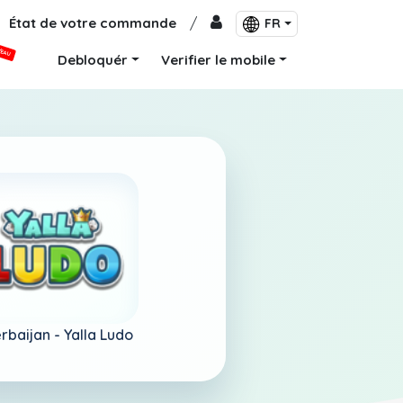
État de votre commande
/
FR
VEAU
Debloquér
Verifier le mobile
rbaijan -
Yalla Ludo