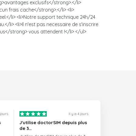
ng>avantages exclusifs</strong>.</li>
un frais cache</strong>.</li> <li>
l.</li> <li>Notre support technique 24h/24
/li> <li>Il n'est pas necessaire de s'inscrire
us</strong> vous attendent !</li> </ul>
1 jours
Il y a 4 jours
s
J'utilise doctorSIM depuis plus
de 3…