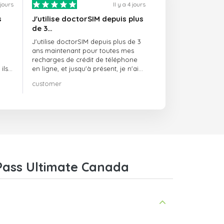
1 jours
Il y a 4 jours
s
J'utilise doctorSIM depuis plus
de 3…
J'utilise doctorSIM depuis plus de 3
ans maintenant pour toutes mes
recharges de crédit de téléphone
ils
en ligne, et jusqu'à présent, je n'ai
rien à redire !! Je le recommande
customer
té,
vivement !!!
Pass Ultimate Canada