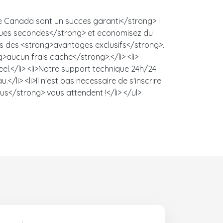
te Canada sont un succes garanti</strong> !
uelques secondes</strong> et economisez du
lus des <strong>avantages exclusifs</strong>.
g>aucun frais cache</strong>.</li> <li>
l.</li> <li>Notre support technique 24h/24
/li> <li>Il n'est pas necessaire de s'inscrire
us</strong> vous attendent !</li> </ul>