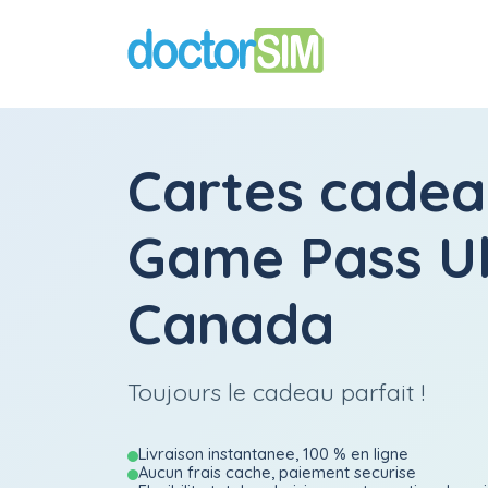
Cartes cadea
Game Pass U
Canada
Toujours le cadeau parfait !
Livraison instantanee, 100 % en ligne
Aucun frais cache, paiement securise