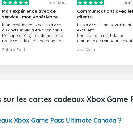
Il y a 1 jours
Il y a 
Mon expérience avec ce
Communications avec le
service : mon expérience
clients
avec le service de
Mon expérience avec le service
Le service client est vraiment
doctorSIM a été formidable.
du docteur SIM a été formidable…
excellent.
L'équipe a réagi rapidement et a
Lors du traitement de ma
réglé sans délai ma demande de
demande de remboursement, 
commande en attente.
ont fait preuve de
Zohaib Rauf
Joe Saun
Dans l'ensemble, j'ai vraiment
professionnalisme et de rapidi
bien fait de choisir le docteur SIM.
et ont réussi à résoudre mon
Merci !
problème.
s sur les cartes cadeaux Xbox Game 
deaux Xbox Game Pass Ultimate Canada ?