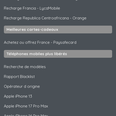
Recharge Francia
-
LycaMobile
Recharge Republica Centroafricana
-
Orange
Meilleures cartes-cadeaux
Achetez ou offrez France
-
Paysafecard
Téléphones mobiles plus libérés
Recherche de modèles
Rapport Blacklist
Opérateur d origine
Apple
iPhone 13
Apple
iPhone 17 Pro Max
Apple
iPhone 16 Pro Max