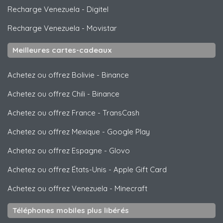
Recharge Venezuela
-
Digitel
Recharge Venezuela
-
Movistar
Meilleures cartes-cadeaux
Achetez ou offrez Bolivie
-
Binance
Achetez ou offrez Chili
-
Binance
Achetez ou offrez France
-
TransCash
Achetez ou offrez Mexique
-
Google Play
Achetez ou offrez Espagne
-
Glovo
Achetez ou offrez États-Unis
-
Apple Gift Card
Achetez ou offrez Venezuela
-
Minecraft
Téléphones mobiles plus libérés