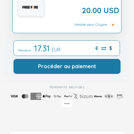
20.00 USD
Valable pour Chypre
17.31
€
$
EUR
Montant :
Procéder au paiement
Paiements sécurisés