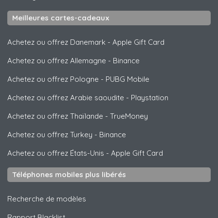
Meilleures cartes-cadeaux
Achetez ou offrez Danemark
-
Apple Gift Card
Achetez ou offrez Allemagne
-
Binance
Achetez ou offrez Pologne
-
PUBG Mobile
Achetez ou offrez Arabie saoudite
-
Playstation
Achetez ou offrez Thaïlande
-
TrueMoney
Achetez ou offrez Turkey
-
Binance
Achetez ou offrez États-Unis
-
Apple Gift Card
Téléphones mobiles plus libérés
Recherche de modèles
Rapport Blacklist