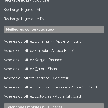
Recharge Italia
-
Vodafone
Recharge Nigeria
-
Airtel
Recharge Nigeria
-
MTN
Meilleures cartes-cadeaux
Achetez ou offrez Danemark
-
Apple Gift Card
Achetez ou offrez Ethiopia
-
Azteco Bitcoin
Achetez ou offrez Kenya
-
Binance
Achetez ou offrez Qatar
-
Shein
Achetez ou offrez Espagne
-
Carrefour
Achetez ou offrez Émirats arabes unis
-
Apple Gift Card
Achetez ou offrez États-Unis
-
Apple Gift Card
Téléphones mobiles plus libérés