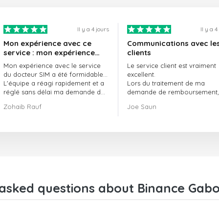
Il y a 4 jours
Il y a 4
Mon expérience avec ce
Communications avec le
service : mon expérience
clients
avec le service de
Mon expérience avec le service
Le service client est vraiment
doctorSIM a été formidable.
du docteur SIM a été formidable…
excellent.
L'équipe a réagi rapidement et a
Lors du traitement de ma
réglé sans délai ma demande de
demande de remboursement, 
commande en attente.
ont fait preuve de
Zohaib Rauf
Joe Saun
Dans l'ensemble, j'ai vraiment
professionnalisme et de rapidi
bien fait de choisir le docteur SIM.
et ont réussi à résoudre mon
Merci !
problème.
asked questions about Binance Gabo