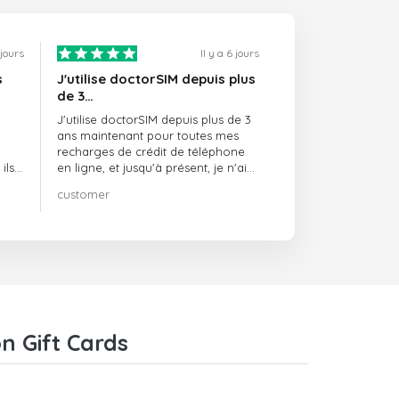
 jours
Il y a 6 jours
s
J'utilise doctorSIM depuis plus
de 3…
J'utilise doctorSIM depuis plus de 3
ans maintenant pour toutes mes
recharges de crédit de téléphone
ils
en ligne, et jusqu'à présent, je n'ai
rien à redire !! Je le recommande
customer
té,
vivement !!!
n Gift Cards