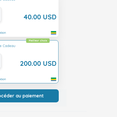
40.00 USD
abon
Meilleur choix
te Cadeau
200.00 USD
abon
océder au paiement