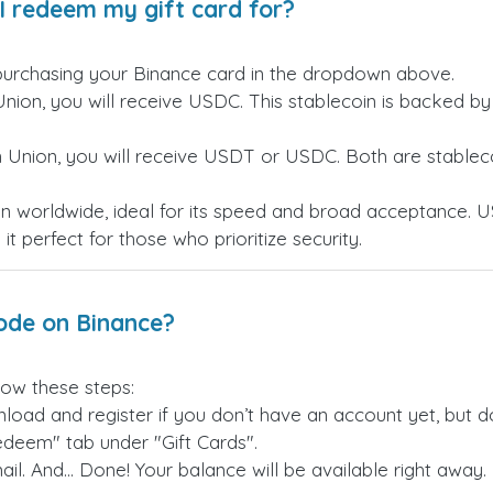
I redeem my gift card for?
purchasing your Binance card in the dropdown above.
Union, you will receive USDC. This stablecoin is backed b
n Union, you will receive USDT or USDC. Both are stableco
n worldwide, ideal for its speed and broad acceptance. U
t perfect for those who prioritize security.
ode on Binance?
low these steps:
load and register if you don’t have an account yet, but don
edeem" tab under "Gift Cards".
il. And... Done! Your balance will be available right away.