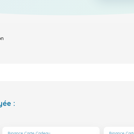
on
yée :
Binance Carte Cadeau
Binance Car