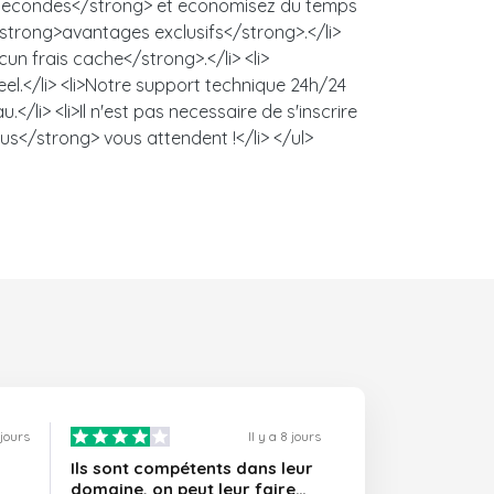
es secondes</strong> et economisez du temps
 <strong>avantages exclusifs</strong>.</li>
un frais cache</strong>.</li> <li>
l.</li> <li>Notre support technique 24h/24
/li> <li>Il n'est pas necessaire de s'inscrire
us</strong> vous attendent !</li> </ul>
 jours
Il y a 8 jours
Ils sont compétents dans leur
domaine, on peut leur faire