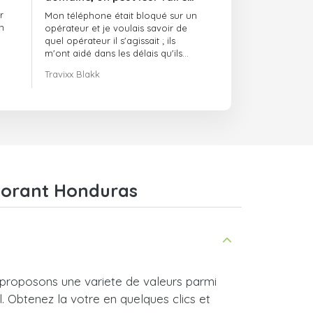
confiance et ils sont toujours
r
Mon téléphone était bloqué sur un
ponctuels
n
opérateur et je voulais savoir de
quel opérateur il s'agissait ; ils
m'ont aidé dans les délais qu'ils
m'avaient indiqués.
Travixx Blakk
alorant Honduras
proposons une variete de valeurs parmi
l. Obtenez la votre en quelques clics et