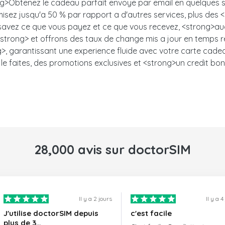
<strong>Obtenez le cadeau parfait envoye par email en quelqu
misez jusqu'a 50 % par rapport a d'autres services, plus des
s savez ce que vous payez et ce que vous recevez, <strong>auc
trong> et offrons des taux de change mis a jour en temps ree
, garantissant une experience fluide avec votre carte cadeau.<
le faites, des promotions exclusives et <strong>un credit bon
28,000 avis sur doctorSIM
Il y a 2 jours
Il y a 4
J'utilise doctorSIM depuis
c'est facile
plus de 3…