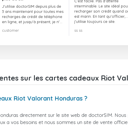
C'est facile. Pas d'attente
interminable. Le site idéal pou
J'utilise doctorSIM depuis plus de
recharger son crédit quand o
3 ans maintenant pour toutes mes
est marin. En tant qu'officier,
recharges de crédit de téléphone
j'utilise toujours ce site.
en ligne, et jusqu'à présent, je n'ai
rien à redire !! Je le recommande
customer
ss ss
vivement !!!
entes sur les cartes cadeaux Riot V
deaux Riot Valorant Honduras ?
onduras directement sur le site web de doctorSIM. Nous 
ieux a vos besoins et nous sommes un site de vente officie