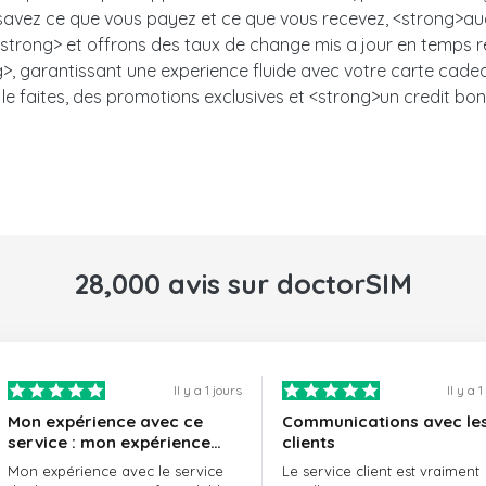
s savez ce que vous payez et ce que vous recevez, <strong>auc
trong> et offrons des taux de change mis a jour en temps ree
, garantissant une experience fluide avec votre carte cadeau.<
le faites, des promotions exclusives et <strong>un credit bon
28,000 avis sur doctorSIM
Il y a 1 jours
Il y a 
Mon expérience avec ce
Communications avec le
service : mon expérience
clients
avec le service de
Mon expérience avec le service
Le service client est vraiment
doctorSIM a été formidable.