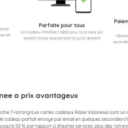
Paiem
Parfaite pour tous
email
Un cadeau infaillible ! Ideal pour tous ceux qui
nee de
Obtene
veulent choisir exactement ce qu'ils desirent
secondes
anee a prix avantageux
roche ? <strong>Les cartes cadeaux Razer Indonesia sont un su
z le cadeau parfait envoye par email en quelques secondes<
 jusqu'a 50 % par rapport a d'autres services, plus des <stro