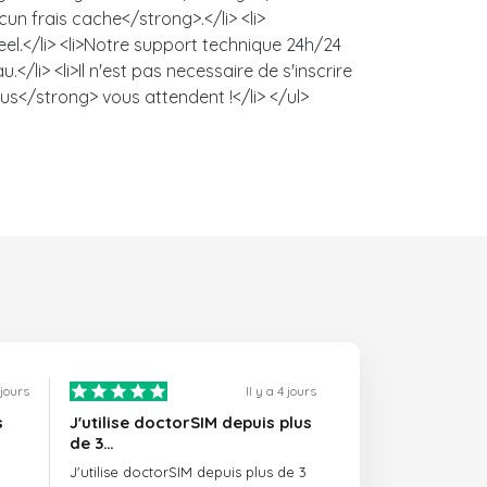
un frais cache</strong>.</li> <li>
l.</li> <li>Notre support technique 24h/24
/li> <li>Il n'est pas necessaire de s'inscrire
us</strong> vous attendent !</li> </ul>
1 jours
Il y a 4 jours
s
J'utilise doctorSIM depuis plus
de 3…
J'utilise doctorSIM depuis plus de 3