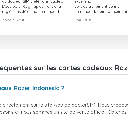
du docteur SIM a été formidable…
excellent.
L'équipe a réagi rapidement et a
Lors du traitement de ma
réglé sans délai ma demande de
demande de remboursement, 
commande en attente.
ont fait preuve de
Zohaib Rauf
Joe Saun
Dans l'ensemble, j'ai vraiment
professionnalisme et de rapidi
bien fait de choisir le docteur SIM.
et ont réussi à résoudre mon
Merci !
problème.
requentes sur les cartes cadeaux Raz
eaux Razer Indonesia ?
 directement sur le site web de doctorSIM. Nous proposo
esoins et nous sommes un site de vente officiel. Obtenez l