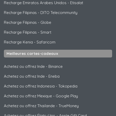
Recharge Emiratos Arabes Unidos
-
Etisalat
Recharge Filipinas
-
DITO Telecommunity
Recharge Filipinas
-
Globe
Recharge Filipinas
-
Smart
Recharge Kenia
-
Safaricom
Meilleures cartes-cadeaux
Achetez ou offrez Inde
-
Binance
Achetez ou offrez Inde
-
Eneba
Achetez ou offrez Indonesia
-
Tokopedia
Achetez ou offrez Mexique
-
Google Play
Achetez ou offrez Thaïlande
-
TrueMoney
Achetez ou offrez États-Unis
-
Apple Gift Card